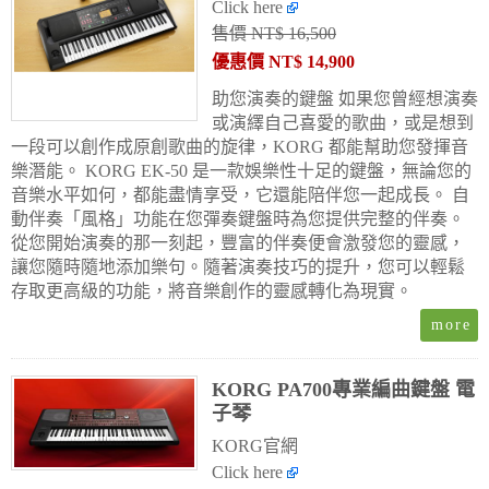
Click here
售價 NT$ 16,500
優惠價 NT$ 14,900
助您演奏的鍵盤
如果您曾經想演奏
或演繹自己喜愛的歌曲，或是想到
一段可以創作成原創歌曲的旋律，KORG 都能幫助您發揮音
樂潛能。 KORG EK-50 是一款娛樂性十足的鍵盤，無論您的
音樂水平如何，都能盡情享受，它還能陪伴您一起成長。
自
動伴奏「風格」功能在您彈奏鍵盤時為您提供完整的伴奏。
從您開始演奏的那一刻起，豐富的伴奏便會激發您的靈感，
讓您隨時隨地添加樂句。隨著演奏技巧的提升，您可以輕鬆
存取更高級的功能，將音樂創作的靈感轉化為現實。
KORG PA700專業編曲鍵盤 電
子琴
KORG官網
Click here